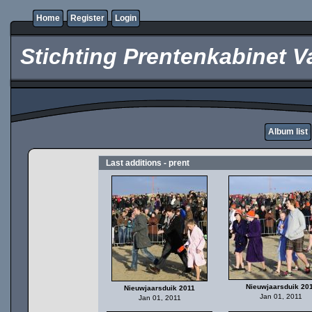
Home
Register
Login
Stichting Prentenkabinet V
Album list
Last additions - prent
Nieuwjaarsduik 20
Nieuwjaarsduik 2011
Jan 01, 2011
Jan 01, 2011