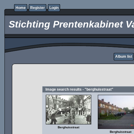
Home
Register
Login
Stichting Prentenkabinet V
Album list
Image search results - "berghuisstraat"
Berghuisstraat
Berghuisstraat