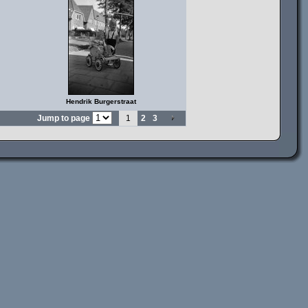
Hendrik Burgerstraat
Jump to page
1
2
3