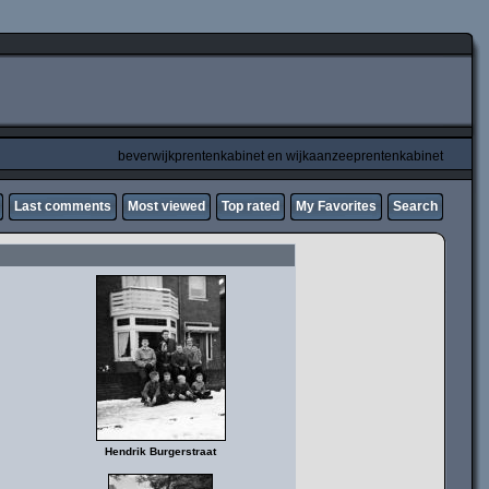
beverwijkprentenkabinet en wijkaanzeeprentenkabinet
Last comments
Most viewed
Top rated
My Favorites
Search
Hendrik Burgerstraat