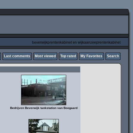
beverwijkprentenkabinet en wijkaanzeeprentenkabinet
Last comments
Most viewed
Top rated
My Favorites
Search
Bedrijven Beverwijk tankstation van Boogaard