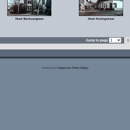
Hoek Beekzanglaan
Hoek Koningstraat
Jump to page
1
Powered by
Coppermine Photo Gallery