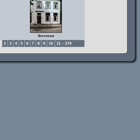
Breestraat
2
3
4
5
6
7
8
9
10
11
-
279