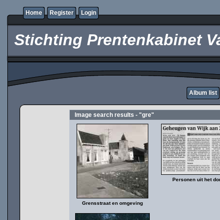
Home
Register
Login
Stichting Prentenkabinet V
Album list
Image search results - "gre"
Personen uit het do
Grensstraat en omgeving