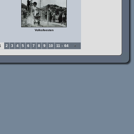
Volksfeesten
1
2
3
4
5
6
7
8
9
10
11
-
64