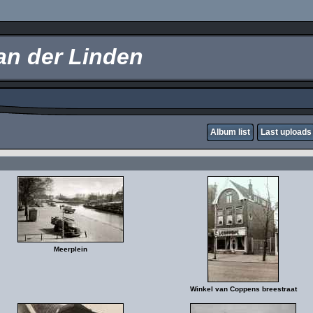
an der Linden
Album list
Last uploads
Meerplein
Winkel van Coppens breestraat