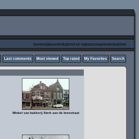
beverwijkprentenkabinet en wijkaanzeeprentenkabinet
Last comments
Most viewed
Top rated
My Favorites
Search
Winkel van bakkerij Sterk aan de breestraat