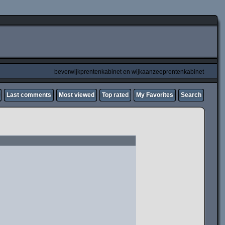
beverwijkprentenkabinet en wijkaanzeeprentenkabinet
Last comments
Most viewed
Top rated
My Favorites
Search