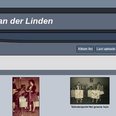
an der Linden
Album list
Last uploads
Talentenjacht Het groene huis