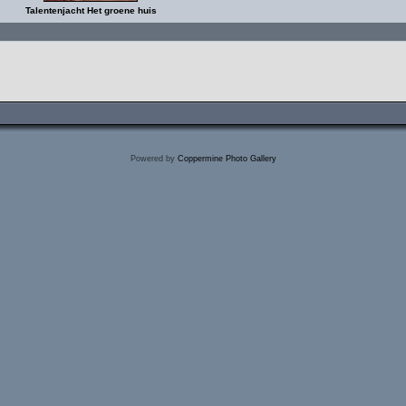
Talentenjacht Het groene huis
Powered by
Coppermine Photo Gallery