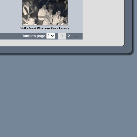
Volksfeest Wijk aan Zee - kermis
Jump to page
1
2