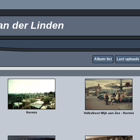
an der Linden
Album list
Last uploads
Kermis
Volksfeest Wijk aan Zee - Kermis