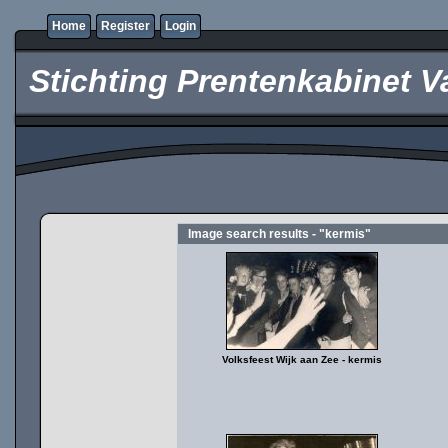
Home
Register
Login
Stichting Prentenkabinet V
Image search results - "kermis"
Volksfeest Wijk aan Zee - kermis