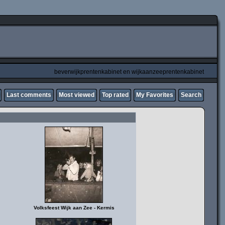
beverwijkprentenkabinet en wijkaanzeeprentenkabinet
Last comments
Most viewed
Top rated
My Favorites
Search
Volksfeest Wijk aan Zee - Kermis