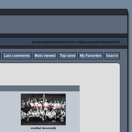
beverwijkprentenkabinet en wijkaanzeeprentenkabinet
Last comments
Most viewed
Top rated
My Favorites
Search
voetbal beverwijk