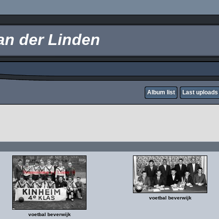
an der Linden
Album list
Last uploads
voetbal beverwijk
voetbal beverwijk