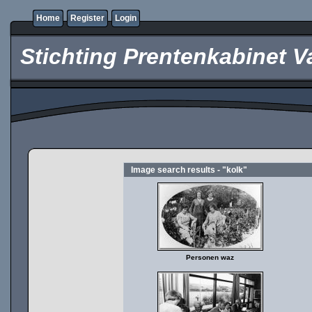
Home
Register
Login
Stichting Prentenkabinet V
Image search results - "kolk"
Personen waz