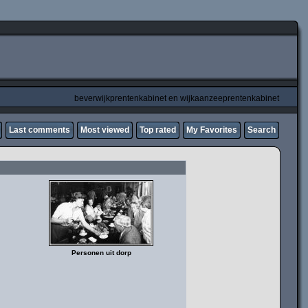
beverwijkprentenkabinet en wijkaanzeeprentenkabinet
Last comments
Most viewed
Top rated
My Favorites
Search
Personen uit dorp