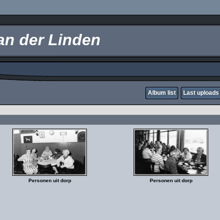
an der Linden
Album list
Last uploads
Personen uit dorp
Personen uit dorp