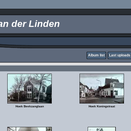
an der Linden
Album list
Last uploads
Hoek Beekzanglaan
Hoek Koningstraat