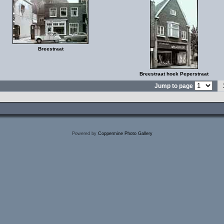
Breestraat
Breestraat hoek Peperstraat
Jump to page
Powered by
Coppermine Photo Gallery