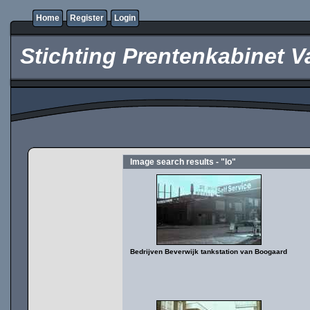
Home
Register
Login
Stichting Prentenkabinet V
Image search results - "lo"
Bedrijven Beverwijk tankstation van Boogaard