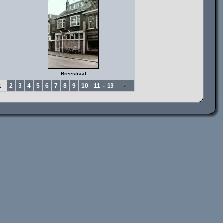
Breestraat
1
2
3
4
5
6
7
8
9
10
11
-
19