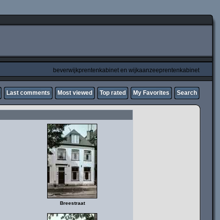
beverwijkprentenkabinet en wijkaanzeeprentenkabinet
Last comments
Most viewed
Top rated
My Favorites
Search
Breestraat