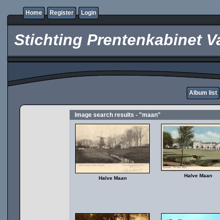
Home
Register
Login
Stichting Prentenkabinet V
Album list
Image search results - "maan"
Halve Maan
Halve Maan