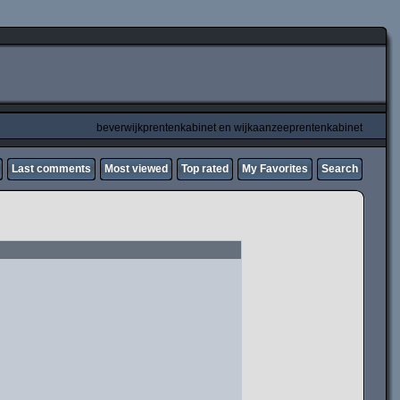
beverwijkprentenkabinet en wijkaanzeeprentenkabinet
Last comments
Most viewed
Top rated
My Favorites
Search