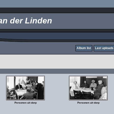
an der Linden
Album list
Last uploads
Personen uit dorp
Personen uit dorp