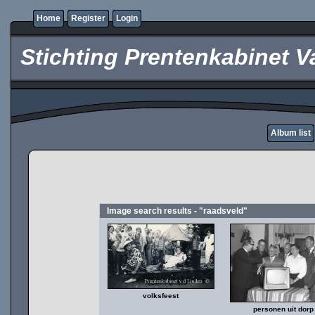
Home
Register
Login
Stichting Prentenkabinet V
Album list
Image search results - "raadsveld"
volksfeest
personen uit dorp