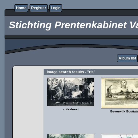
Home
Register
Login
Stichting Prentenkabinet V
Album list
Image search results - "ris"
volksfeest
Beverwijk Bouttat