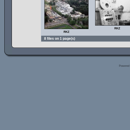
RKZ
RKZ
8 files on 1 page(s)
Powered