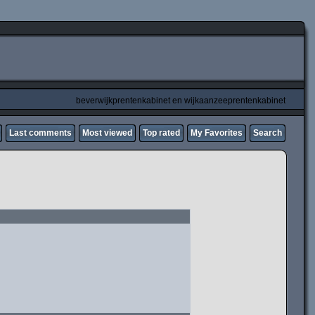
beverwijkprentenkabinet en wijkaanzeeprentenkabinet
Last comments
Most viewed
Top rated
My Favorites
Search