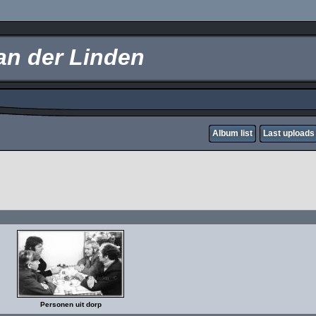
an der Linden
Album list
Last uploads
Personen uit dorp