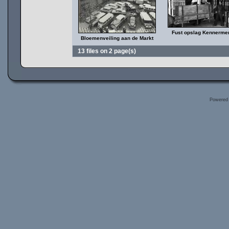
Fust opslag Kennerme
Bloemenveiling aan de Markt
13 files on 2 page(s)
Powered