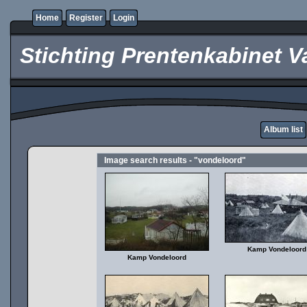
Home
Register
Login
Stichting Prentenkabinet V
Album list
Image search results - "vondeloord"
Kamp Vondeloord
Kamp Vondeloord