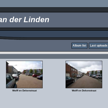
an der Linden
Album list
Last uploads
Wolff en Dekenstraat
Wolff en Dekenstraat