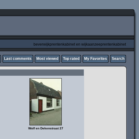
beverwijkprentenkabinet en wijkaanzeeprentenkabinet
Last comments
Most viewed
Top rated
My Favorites
Search
Wolf en Dekenstraat 27