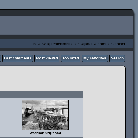
beverwijkprentenkabinet en wijkaanzeeprentenkabinet
Last comments
Most viewed
Top rated
My Favorites
Search
Woonboten zijkanaal