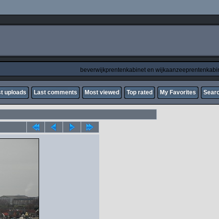
beverwijkprentenkabinet en wijkaanzeeprentenkabi
t uploads
Last comments
Most viewed
Top rated
My Favorites
Sear