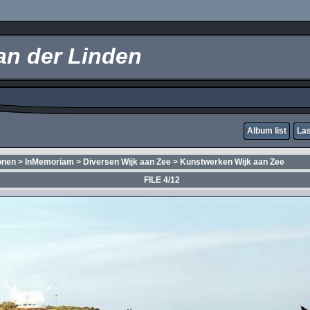
an der Linden
Album list
Las
onen
>
InMemoriam
>
Diversen Wijk aan Zee
>
Kunstwerken Wijk aan Zee
FILE 4/12