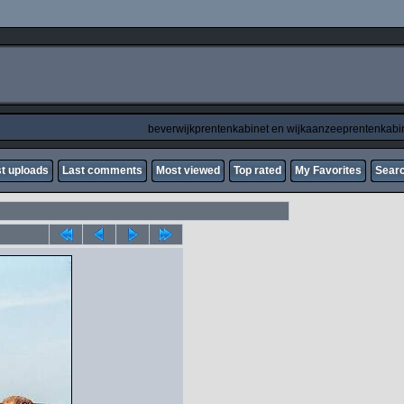
beverwijkprentenkabinet en wijkaanzeeprentenkabi
t uploads
Last comments
Most viewed
Top rated
My Favorites
Sear