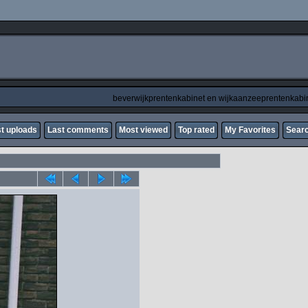
beverwijkprentenkabinet en wijkaanzeeprentenkabi
t uploads
Last comments
Most viewed
Top rated
My Favorites
Sear