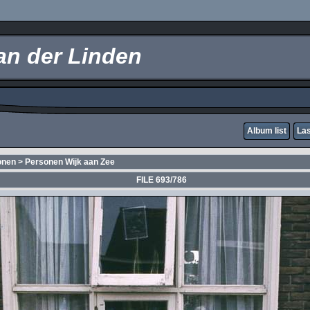
an der Linden
Album list
Las
onen
>
Personen Wijk aan Zee
FILE 693/786