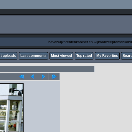
beverwijkprentenkabinet en wijkaanzeeprentenkabi
t uploads
Last comments
Most viewed
Top rated
My Favorites
Sear