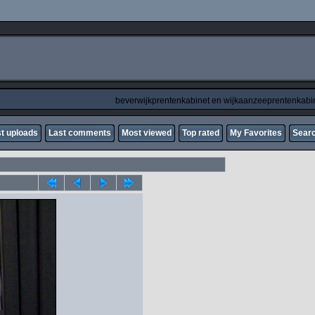
beverwijkprentenkabinet en wijkaanzeeprentenkabi
t uploads
Last comments
Most viewed
Top rated
My Favorites
Sear