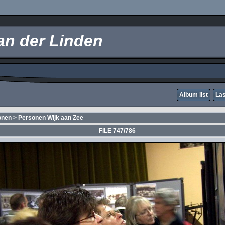
an der Linden
Album list
Las
onen
>
Personen Wijk aan Zee
FILE 747/786