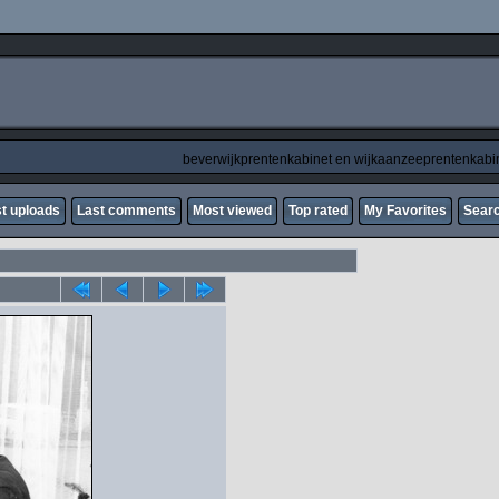
beverwijkprentenkabinet en wijkaanzeeprentenkabi
t uploads
Last comments
Most viewed
Top rated
My Favorites
Sear