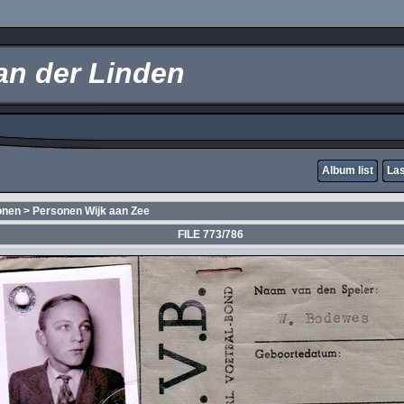
an der Linden
Album list
Las
onen
>
Personen Wijk aan Zee
FILE 773/786