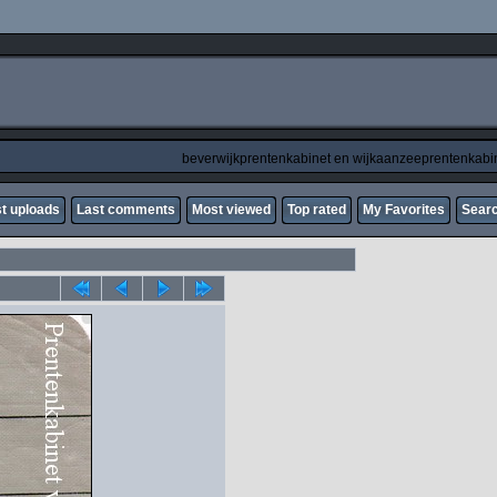
beverwijkprentenkabinet en wijkaanzeeprentenkabi
t uploads
Last comments
Most viewed
Top rated
My Favorites
Sear