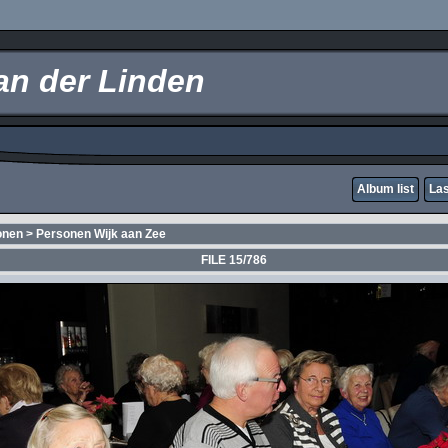
an der Linden
Album list
Las
onen
>
Personen Wijk aan Zee
FILE 15/786