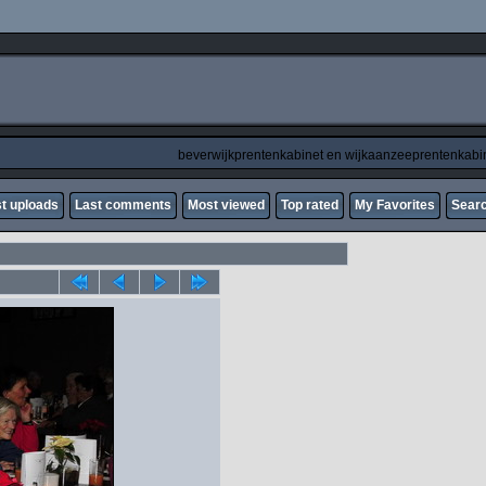
beverwijkprentenkabinet en wijkaanzeeprentenkabi
t uploads
Last comments
Most viewed
Top rated
My Favorites
Sear