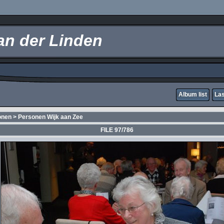
an der Linden
Album list
Las
onen
>
Personen Wijk aan Zee
FILE 97/786