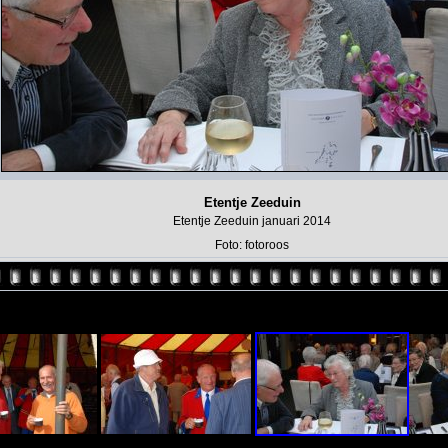
Etentje Zeeduin
Etentje Zeeduin januari 2014
Foto: fotoroos