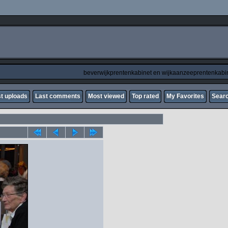
beverwijkprentenkabinet en wijkaanzeeprentenkabi
t uploads
Last comments
Most viewed
Top rated
My Favorites
Sear