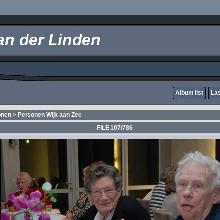
an der Linden
Album list
Las
onen
>
Personen Wijk aan Zee
FILE 107/786