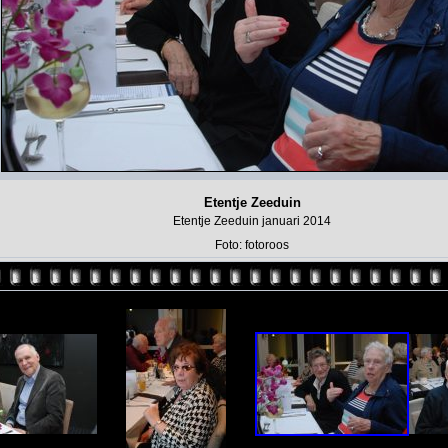
Etentje Zeeduin
Etentje Zeeduin januari 2014
Foto: fotoroos