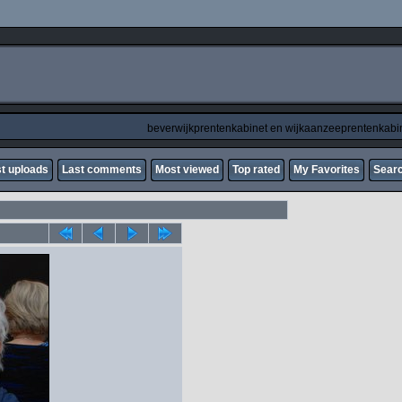
beverwijkprentenkabinet en wijkaanzeeprentenkabi
t uploads
Last comments
Most viewed
Top rated
My Favorites
Sear