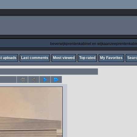
beverwijkprentenkabinet en wijkaanzeeprentenkabi
t uploads
Last comments
Most viewed
Top rated
My Favorites
Sear