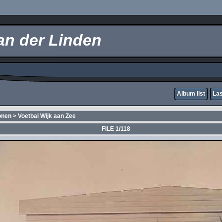
an der Linden
Album list
Las
onen
>
Voetbal Wijk aan Zee
FILE 1/118