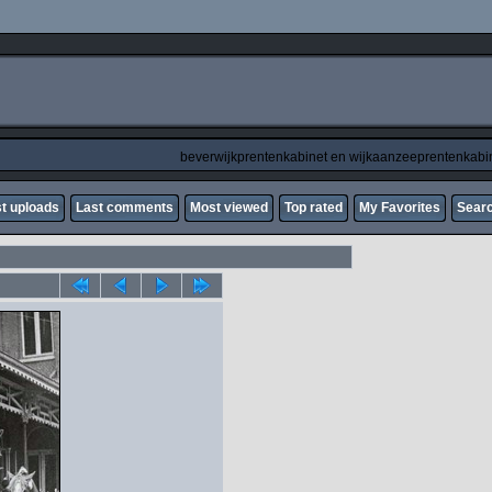
beverwijkprentenkabinet en wijkaanzeeprentenkabi
t uploads
Last comments
Most viewed
Top rated
My Favorites
Sear