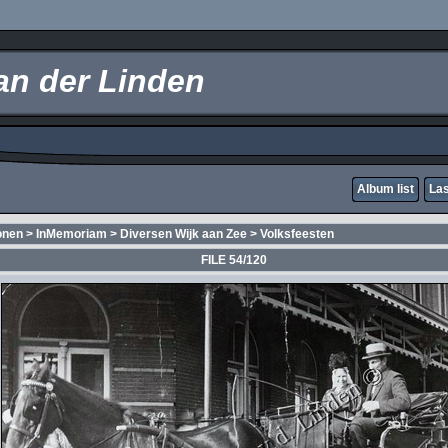
an der Linden
Album list
Las
onen
>
InMemoriam
>
Diversen Wijk aan Zee
>
Volksfeesten
FILE 54/120