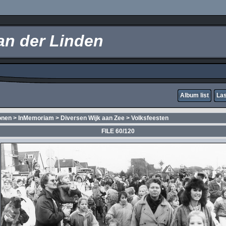
an der Linden
Album list
Las
onen
>
InMemoriam
>
Diversen Wijk aan Zee
>
Volksfeesten
FILE 60/120