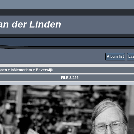
an der Linden
Album list
Las
onen
>
InMemoriam
>
Beverwijk
FILE 3/426