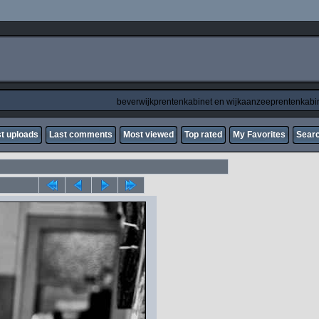
beverwijkprentenkabinet en wijkaanzeeprentenkabi
t uploads
Last comments
Most viewed
Top rated
My Favorites
Sear