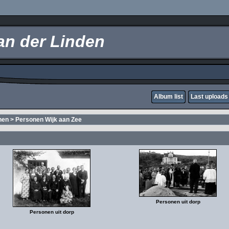
an der Linden
Album list
Last uploads
nen
>
Personen Wijk aan Zee
Personen uit dorp
Personen uit dorp