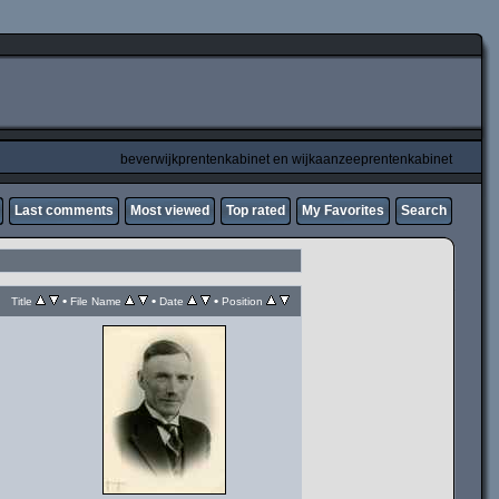
beverwijkprentenkabinet en wijkaanzeeprentenkabinet
Last comments
Most viewed
Top rated
My Favorites
Search
•
•
•
Title
File Name
Date
Position