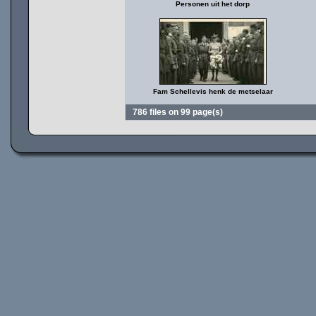
Personen uit het dorp
Fam Schellevis henk de metselaar
786 files on 99 page(s)