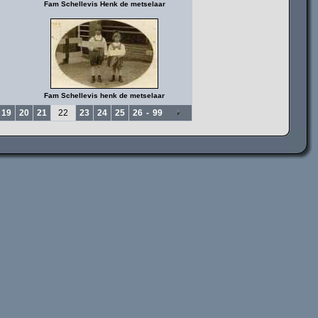
Fam Schellevis Henk de metselaar
Fam Schellevis henk de metselaar
19
20
21
22
23
24
25
26
-
99