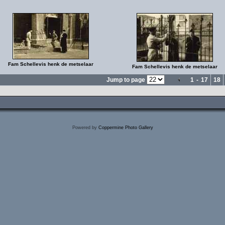
Fam Schellevis henk de metselaar
Fam Schellevis henk de metselaar
Jump to page
1
-
17
18
Powered by
Coppermine Photo Gallery