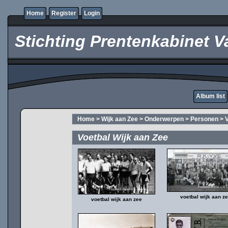
Home
Register
Login
Stichting Prentenkabinet V
Album list
Home
>
Wijk aan Zee
>
Onderwerpen
>
Personen
>
V
Voetbal Wijk aan Zee
voetbal wijk aan z
voetbal wijk aan zee