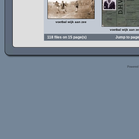
voetbal wijk aan zee
voetbal wijk aan z
118 files on 15 page(s)
Jump to pag
Powered