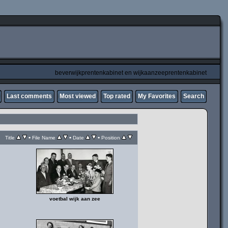
beverwijkprentenkabinet en wijkaanzeeprentenkabinet
Last comments
Most viewed
Top rated
My Favorites
Search
•
•
•
Title
File Name
Date
Position
voetbal wijk aan zee