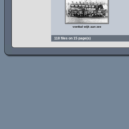
voetbal wijk aan zee
118 files on 15 page(s)