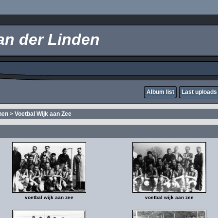
an der Linden
Album list
Last uploads
nen
>
Voetbal Wijk aan Zee
voetbal wijk aan zee
voetbal wijk aan zee