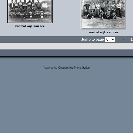
voetbal wijk aan zee
voetbal wijk aan zee
Jump to page
1
Powered by
Coppermine Photo Gallery