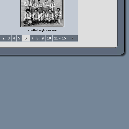
voetbal wijk aan zee
2
3
4
5
6
7
8
9
10
11
-
15