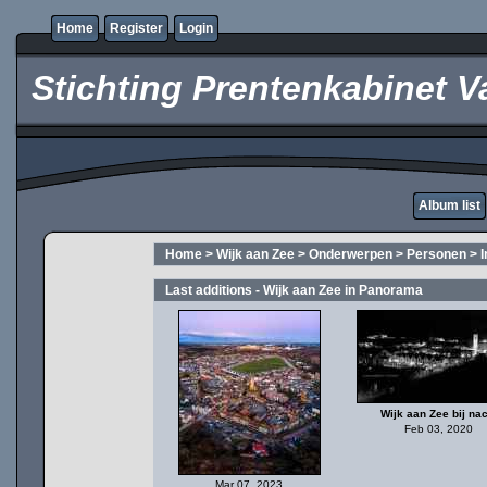
Home
Register
Login
Stichting Prentenkabinet V
Album list
Home
>
Wijk aan Zee
>
Onderwerpen
>
Personen
>
Last additions - Wijk aan Zee in Panorama
Wijk aan Zee bij nac
Feb 03, 2020
Mar 07, 2023