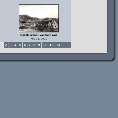
Oudste plaatje van Dorp waz
Feb 12, 2020
1
2
3
4
5
6
7
8
9
10
11
-
54