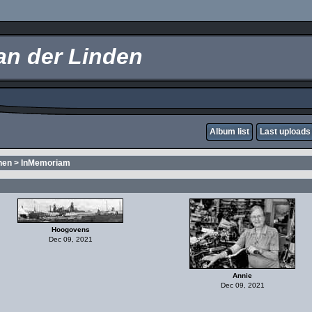
an der Linden
Album list
Last uploads
nen
>
InMemoriam
Hoogovens
Dec 09, 2021
Annie
Dec 09, 2021