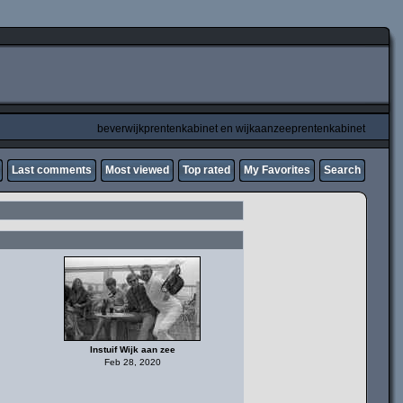
beverwijkprentenkabinet en wijkaanzeeprentenkabinet
Last comments
Most viewed
Top rated
My Favorites
Search
Instuif Wijk aan zee
Feb 28, 2020