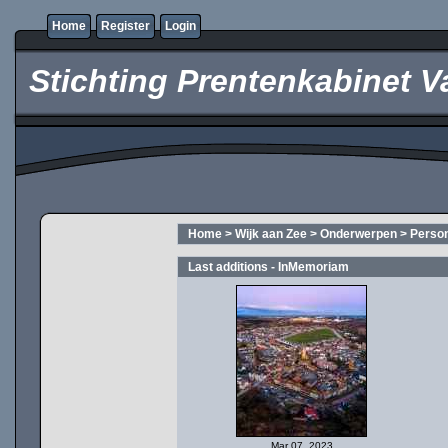
Home
Register
Login
Stichting Prentenkabinet V
Home
>
Wijk aan Zee
>
Onderwerpen
>
Perso
Last additions - InMemoriam
Mar 07, 2023