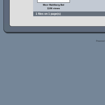
Mevr Mahlberg Bol
1106 views
1 files on 1 page(s)
Powered