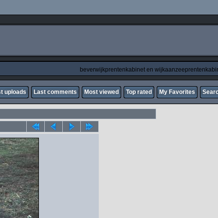
beverwijkprentenkabinet en wijkaanzeeprentenkabi
t uploads
Last comments
Most viewed
Top rated
My Favorites
Sear