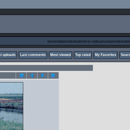
beverwijkprentenkabinet en wijkaanzeeprentenkabi
t uploads
Last comments
Most viewed
Top rated
My Favorites
Sear