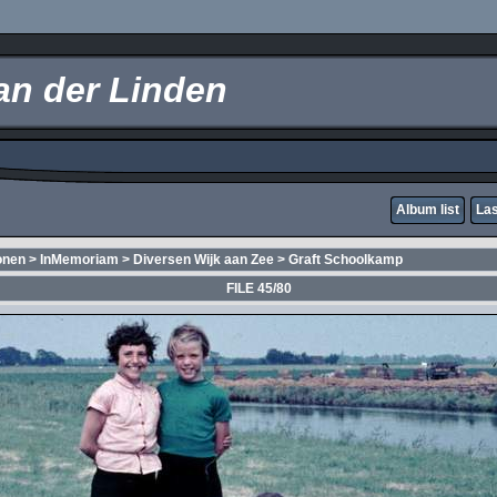
an der Linden
Album list
Las
onen
>
InMemoriam
>
Diversen Wijk aan Zee
>
Graft Schoolkamp
FILE 45/80