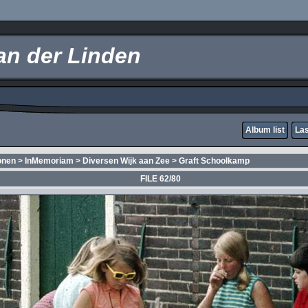
an der Linden
Album list
Las
onen
>
InMemoriam
>
Diversen Wijk aan Zee
>
Graft Schoolkamp
FILE 62/80