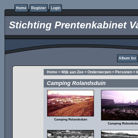
Home
Register
Login
Stichting Prentenkabinet V
Album list
Home
>
Wijk aan Zee
>
Onderwerpen
>
Personen
>
Camping Rolandsduin
Camping Rolandsduin
Camping Rolandsdu