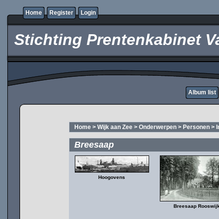
Home
Register
Login
Stichting Prentenkabinet V
Album list
Home
>
Wijk aan Zee
>
Onderwerpen
>
Personen
>
Breesaap
Hoogovens
Breesaap Rooswij