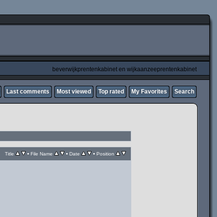
beverwijkprentenkabinet en wijkaanzeeprentenkabinet
Last comments
Most viewed
Top rated
My Favorites
Search
•
•
•
Title
File Name
Date
Position